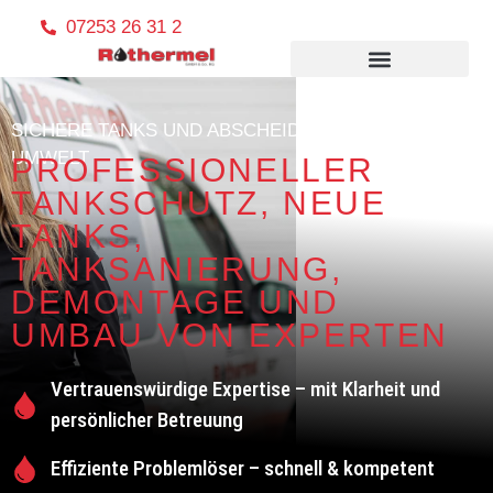
07253 26 31 2
SICHERE TANKS UND ABSCHEIDER, SAUBERE
UMWELT
PROFESSIONELLER
TANKSCHUTZ, NEUE
TANKS,
TANKSANIERUNG,
DEMONTAGE UND
UMBAU VON EXPERTEN
Vertrauenswürdige Expertise – mit Klarheit und
persönlicher Betreuung
Effiziente Problemlöser – schnell & kompetent