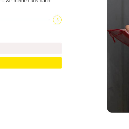
s – wir melden uns dann
3