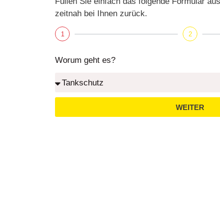
Füllen Sie einfach das folgende Formular au
zeitnah bei Ihnen zurück.
1
2
Worum geht es?
WEITER