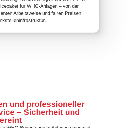
rvicepaket für WHG-Anlagen – von der
ienten Arbeitsweise und fairen Preisen
kstelleninfrastruktur.
 und professioneller
vice – Sicherheit und
ereint
 die WHG-Bodenfugen in Anlagen eingebaut,