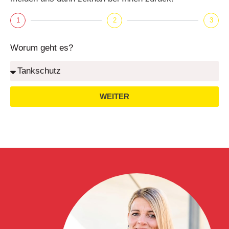
1
2
3
Worum geht es?
WEITER