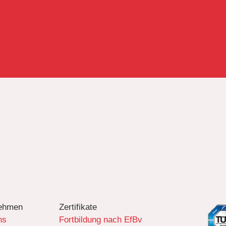
ehmen
Zertifikate
ns
Fortbildung nach EfBv