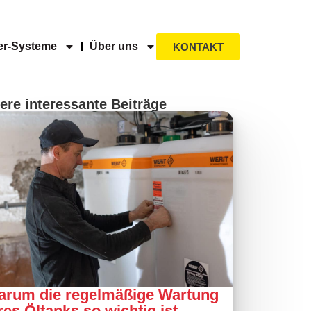
r-Systeme
Über uns
KONTAKT
ere interessante Beiträge
arum die regelmäßige Wartung
res Öltanks so wichtig ist