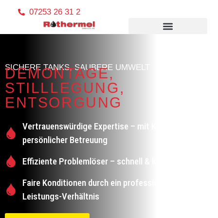
07253 26 31 2
SICHERE TANKS, SAUBERE UMWELT
DEMONTAGE,
STILLLEGUNG,
ENTSORGUNG
Vertrauenswürdige Expertise – mit Klarheit und
persönlicher Betreuung
Effiziente Problemlöser – schnell & kompetent
Faire Konditionen durch ein professionelles Preis-
Leistungs-Verhältnis